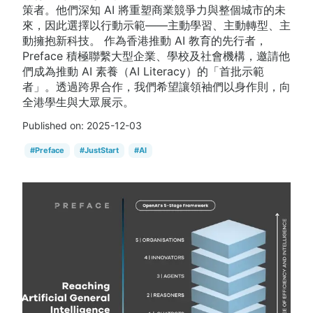
策者。他們深知 AI 將重塑商業競爭力與整個城市的未
來，因此選擇以行動示範——主動學習、主動轉型、主
動擁抱新科技。 作為香港推動 AI 教育的先行者，
Preface 積極聯繫大型企業、學校及社會機構，邀請他
們成為推動 AI 素養（AI Literacy）的「首批示範
者」。透過跨界合作，我們希望讓領袖們以身作則，向
全港學生與大眾展示。
Published on:
2025-12-03
#
Preface
#
JustStart
#
AI