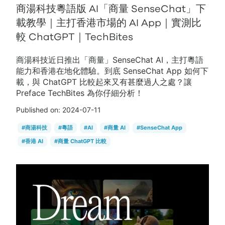
商湯科技粵語版 AI「商量 SenseChat」下
載教學｜主打香港市場的 AI App｜實測比
較 ChatGPT｜TechBites
商湯科技近日推出「商量」SenseChat AI，主打粵語
能力和香港在地化體驗。到底 SenseChat App 如何下
載，與 ChatGPT 比較起來又有甚麼過人之處？讓
Preface TechBites 為你仔細分析！
Published on:
2024-07-11
#
商湯科技
#
粵語
#
AI
#
商量 AI
#
SenseChat App
#
香港 AI
#
商量 ChatGPT 比較