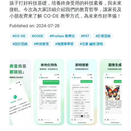
孩子打好科技基礎，培養終身受用的科技素養，與未來
接軌。今次為大家詳細介紹我們的教育哲學，讓家長及
小朋友齊來了解 CO-DE 教學方式，為未來作好準備！
Published on:
2024-07-26
#
CO-DE
#
CODE
#
Preface 教學法
#
PST
#
計算思維
#
設計思維
#
科技教育
#
無螢幕學習
#
兒童 編程 課程