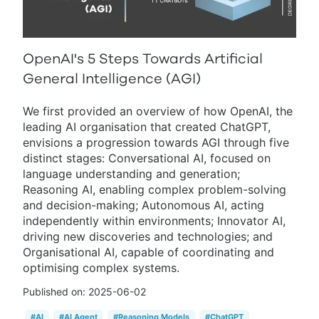
OpenAI's 5 Steps Towards Artificial
General Intelligence (AGI)
We first provided an overview of how OpenAI, the
leading AI organisation that created ChatGPT,
envisions a progression towards AGI through five
distinct stages: Conversational AI, focused on
language understanding and generation;
Reasoning AI, enabling complex problem-solving
and decision-making; Autonomous AI, acting
independently within environments; Innovator AI,
driving new discoveries and technologies; and
Organisational AI, capable of coordinating and
optimising complex systems.
Published on:
2025-06-02
#
AI
#
AI Agent
#
Reasoning Models
#
ChatGPT