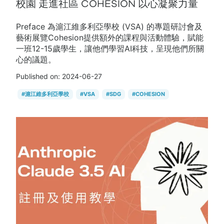
校園 走進社區 COHESION 以心凝聚力量
Preface 為滬江維多利亞學校 (VSA) 的專題研討會及
藝術展覽Cohesion提供額外的課程與活動體驗，賦能
一班12-15歲學生，讓他們學習AI科技，呈現他們所關
心的議題。
Published on:
2024-06-27
#
滬江維多利亞學校
#
VSA
#
SDG
#
COHESION