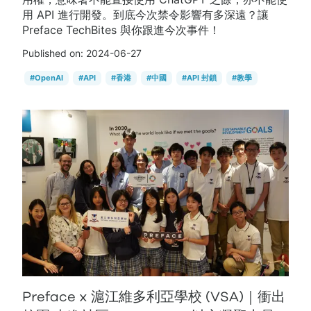
用 API 進行開發。到底今次禁令影響有多深遠？讓
Preface TechBites 與你跟進今次事件！
Published on:
2024-06-27
#
OpenAI
#
API
#
香港
#
中國
#
API 封鎖
#
教學
Preface x 滬江維多利亞學校 (VSA)｜衝出