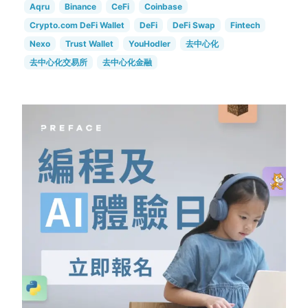
Aqru
Binance
CeFi
Coinbase
Crypto.com DeFi Wallet
DeFi
DeFi Swap
Fintech
Nexo
Trust Wallet
YouHodler
去中心化
去中心化交易所
去中心化金融