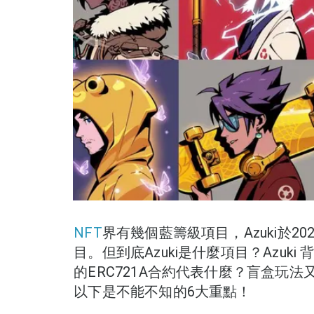
NFT
界有幾個藍籌級項目，Azuki於2
目。但到底Azuki是什麼項目？Azuk
的ERC721A合約代表什麼？盲盒玩法
以下是不能不知的6大重點！