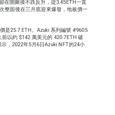
卻在開圖後不跌反升，從3.45ETH一直
在多次整固後在三月底迎來爆發，地板價一
是25.7 ETH。Azuki 系列編號 #9605
久前以約 $142 萬美元的 420.7ETH 破
示，2022年5月6日Azuki NFT的24小