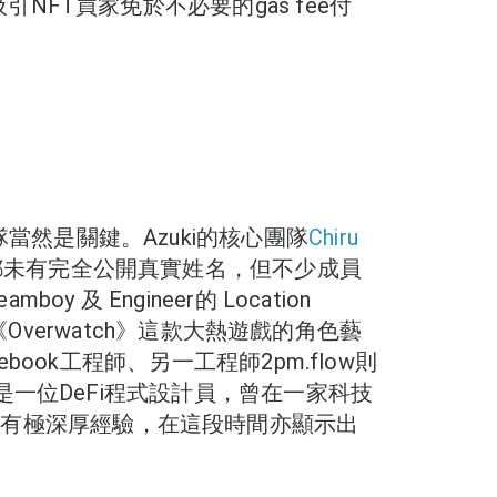
吸引NFT買家免於不必要的gas fee付
隊當然是關鍵。Azuki的核心團隊
Chiru
都未有完全公開真實姓名，但不少成員
oy 及 Engineer的 Location
g）是《Overwatch》這款大熱遊戲的角色藝
cebook工程師、另一工程師2pm.flow則
d亦是一位DeFi程式設計員，曾在一家科技
擁有極深厚經驗，在這段時間亦顯示出
。