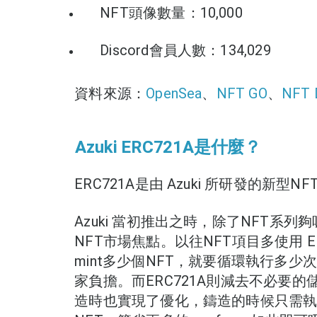
NFT頭像數量：10,000
Discord會員人數：134,029
資料來源：
OpenSea
、
NFT GO
、
NFT 
Azuki ERC721A是什麼？
ERC721A是由 Azuki 所研發的新型N
Azuki 當初推出之時，除了NFT系列
NFT市場焦點。以往NFT項目多使用 E
mint多少個NFT，就要循環執行多少次
家負擔。而ERC721A則減去不必要
造時也實現了優化，鑄造的時候只需執行