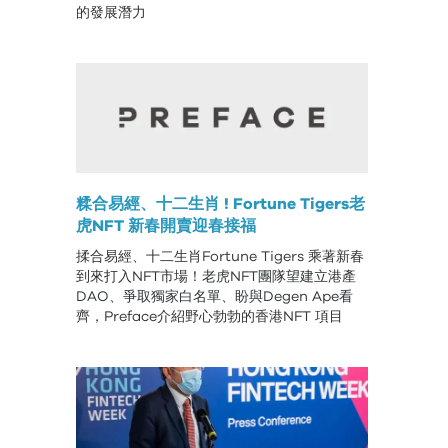
的發展潛力
糅合易經、十二生肖 ! Fortune Tigers老
虎NFT 新春開賣迎春接福
揉合易經、十二生肖Fortune Tigers 乘著新春
到來打入NFT市場！老虎NFT團隊望建立港產
DAO、爭取獨家白名單、盼與Degen Ape看
齊，Preface介紹野心勃勃的香港NFT 項目