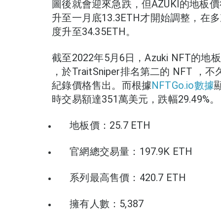
圖後就會迎來急跌，但AZUKI的地板價
升至一月底13.3ETH才開始調整，
度升至34.35ETH。
截至2022年5月6日，Azuki NFT的地板價
，於TraitSniper排名第二的 NFT ，不
紀錄價格售出。而根據
NFTGo.io數據
顯
時交易額達351萬美元，跌幅29.49%。
地板價：25.7 ETH
官網總交易量：197.9K ETH
系列最高售價：420.7 ETH
擁有人數：5,387