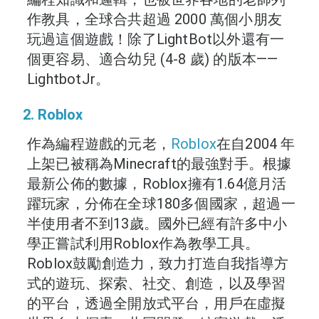
作教具，全球合共超過 2000 萬個小朋友
玩過這個遊戲！除了LightBot以外還有一
個更容易、適合幼兒 (4-8 歲) 的版本——
LightbotJr。
2. Roblox
作為編程遊戲的元老，
Roblox
在自2004 年
上架已被稱為Minecraft的最強對手。根據
最新公佈的數據，Roblox擁有1.64億月活
躍玩家，分佈在全球180多個國家，超過一
半使用者不到13歲。國外已經有許多中小
學正嘗試利用Roblox作為教學工具。
Roblox鼓勵創造力，致力打造自我指導方
式的遊玩、探索、社交、創造，以及學習
的平台，透過全開放式平台，用戶在虛擬