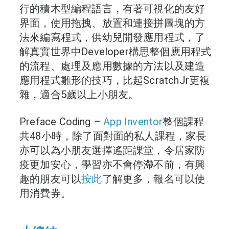
行的積木型編程語言，有著可視化的友好
界面，使用拖拽、放置和連接拼圖塊的方
法來編寫程式，供幼兒開發應用程式，了
解真實世界中Developer構思整個應用程式
的流程、處理及應用數據的方法以及建造
應用程式雛形的技巧，比起ScratchJr更複
雜，適合5歲以上小朋友。
Preface Coding –
App Inventor
整個課程
共48小時，除了面對面的私人課程，家長
亦可以為小朋友選擇遙距課堂，令居家防
疫更加安心，學習亦不會停滯不前，有興
趣的朋友可以
按此
了解更多，報名可以使
用消費券。