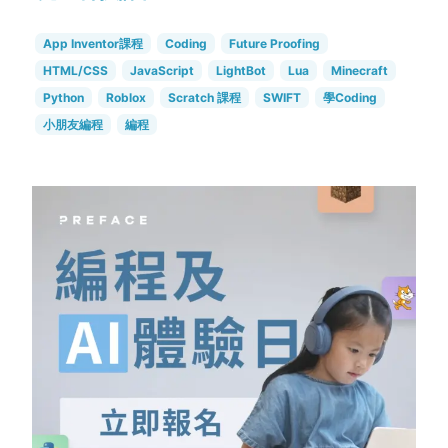
App Inventor課程
Coding
Future Proofing
HTML/CSS
JavaScript
LightBot
Lua
Minecraft
Python
Roblox
Scratch 課程
SWIFT
學Coding
小朋友編程
編程