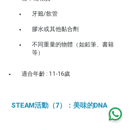
牙籤/飲管
膠水或其他黏合劑
不同重量的物體（如鉛筆、書籍
等）
適合年齡 : 11-16歲
STEAM活動（7）：美味的DNA