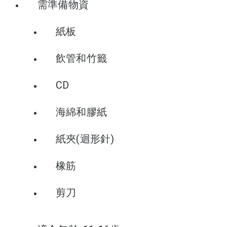
需準備物資
紙板
飲管和竹籤
CD
海綿和膠紙
紙夾(迴形針)
橡筋
剪刀