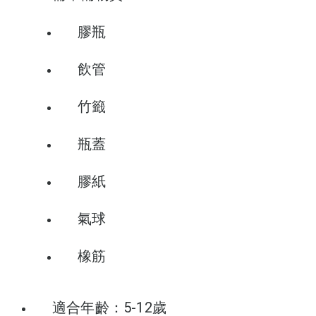
膠瓶
飲管
竹籤
瓶蓋
膠紙
氣球
橡筋
適合年齡：5-12歲