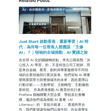
Related Posts:
Just Start 啟動香港．重新學習｜AI 時
代．為何每一位香港人都應該 「主修
AI」？｜領袖的全城推動．AI 實踐之旅
在全球 AI 化的關鍵轉折點，率先公開表態「決
心投入 AI 學習」的，不是科技公司工程師，而
是來自金融、教育、創科與專業服務等不同領
域的企業領袖與行業決策者。他們深知 AI 將重
塑商業競爭力與整個城市的未來，因此選擇以
行動示範——主動學習、主動轉型、主動擁抱
新科技。 作為香港推動 AI 教育的先行者，
Preface 積極聯繫大型企業、學校及社會機
構，邀請他們成為推動 AI 素養（AI
Literacy）的「首批示範者」。透過跨界合
作，我們希望讓領袖們以身作則，向全港學生