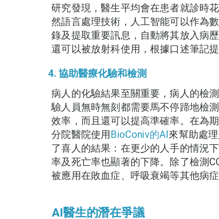
研究發現，醫生平均會在患者就診時花
然語言處理技術，人工智能可以作為
錄及提取重要訊息，自動將其放入病歷
還可以被放射科使用，根據口述筆記
4. 協助醫療化驗和檢測
病人的化驗結果至關重要，病人的檢測
驗人員無時無刻都需要馬不停蹄地檢
效率，而且還可以提高準確率。在為期 
分院醫院使用
BioConiv的AI
來幫助處理超過
了喜人的結果：在更少的人手的情況
率及死亡率也顯著的下降。除了檢測COV
被應用在敗血症、呼吸衰竭等其他病
AI醫生的潛在爭議