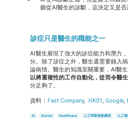
聽從AI醫生的診斷，這決定又是否
診症只是醫生的職能之一
AI醫生展現了強大的診症能力和潛力
分。除了診症之外，醫生還需要錄入
論病情。醫生的知識至關重要，AI醫
以將重複性的工作自動化，從而令醫
分足夠了。
資料：
Fast Company
,
HK01
,
Google
,
AI
Doctor
Healthcare
人工呼吸智能應用
人工智