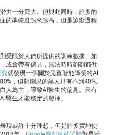
的潛力十分龐大。但與此同時，許多的
診症的準確度越來越高，但是診斷過程
力則受限於人們所提供的訓練數據；如
時，或會帶有偏見，無法時時刻刻都做
研究
就發現一個關於兒童智能障礙的AI
0%，但對剛果的黑人只有不到40%。
白人為主，導致AI醫生的偏見。只有
AI醫生才能穩定的發揮。
的表現或許十分理想，但是許多實地使
018年，
Google在印度的試驗
就是活