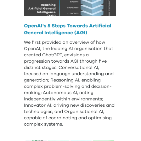
OpenAI's 5 Steps Towards Artificial
General Intelligence (AGI)
We first provided an overview of how
OpenAI, the leading AI organisation that
created ChatGPT, envisions a
progression towards AGI through five
distinct stages: Conversational AI,
focused on language understanding and
generation; Reasoning AI, enabling
complex problem-solving and decision-
making; Autonomous AI, acting
independently within environments;
Innovator AI, driving new discoveries and
technologies; and Organisational AI,
capable of coordinating and optimising
complex systems.